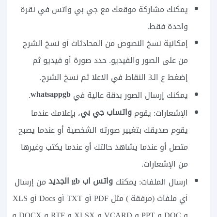
يمكنك مشاركة موقعك مع جي بي واتس في نقرة
واحدة فقط.
إمكانية نسخ النصوص من المحادثات أو نسخ الشرح
من على الصور والفيديو. حدد صورة أو فيديو ثم
إضغط ع الـ3 النقاط في الاعلا ثم نسخ الشرح.
whatsappgb
يمكنك إرسال الصور بدقة عالية في
.
واتساب جي بي
الإشعارات: يقوم
، بإعلامك عندما
يقوم صديقك بتغيير صورته الشخصية أو عندما يصبح
متصل أو عندما يشاهد حالتك أو عندما يكتب وغيرها
من الإشعارات.
واتس اب gb الجديد
ارسال الملفات: يمكنك
من إرسال
أي ملفات (مرفقة ) مثل PDF أو TXT أو Docs أو XLS
و DOC و PPT و VCARD و XLSX و RTF و DOCX و