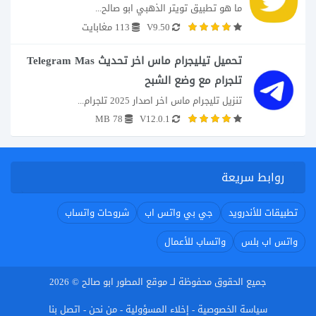
ما هو تطبيق تويتر الذهبي ابو صالح...
V9.50
113 مغابايت
تحميل تيليجرام ماس اخر تحديث Telegram Mas
تلجرام مع وضع الشبح
تنزيل تليجرام ماس اخر اصدار 2025 تلجرام...
78 MB
V12.0.1
روابط سريعة
تطبيقات للأندرويد
جي بي واتس اب
شروحات واتساب
واتس اب بلس
واتساب للأعمال
جميع الحقوق محفوظة لــ موقع المطور ابو صالح © 2026
سياسة الخصوصية
إخلاء المسؤولية
من نحن
اتصل بنا
-
-
-