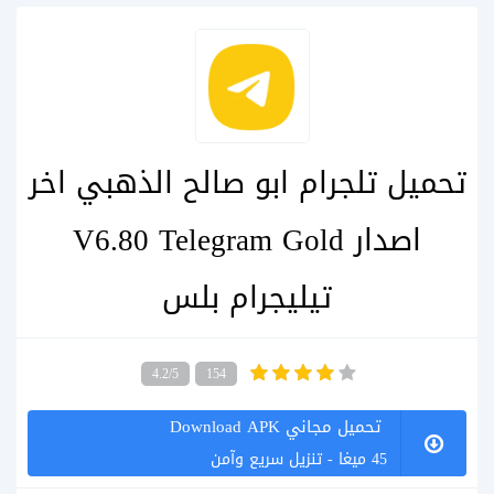
تحميل تلجرام ابو صالح الذهبي اخر
اصدار V6.80 Telegram Gold
تيليجرام بلس
4.2/5
154
تحميل مجاني Download APK
45 ميغا - تنزيل سريع وآمن