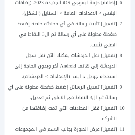
[إضافة] حزمة ايموجي iOS الجديدة 2023. (إضافات
البلاس > الاعدادات العامة > الستايل (الشكل).
[تفعيل] تثبيت رسالة في أي محادثه خاصة إضغط
ضغطة مطولة على أي رسالة ثم ال3 النقاط في
الاعلى تثبيت.
[تفعيل] نقل الدردشات ‏يمكنك الآن نقل سجل
الدردشة إلى هاتف Android أخر وبدون الحاجة إلى
استخدام جوجل درايف. (الإعدادات > الدردشات).
[تفعيل] تعديل الرسائل إضغط ضغطة مطولة على أي
رسالة ثم ال3 النقاط في الاعلى ثم تعديل.
[تفعيل] قفل المحادثات التي تمت إضافتها من
الشركة.
[تفعيل] عرض الصورة بجانب الاسم في المجموعات