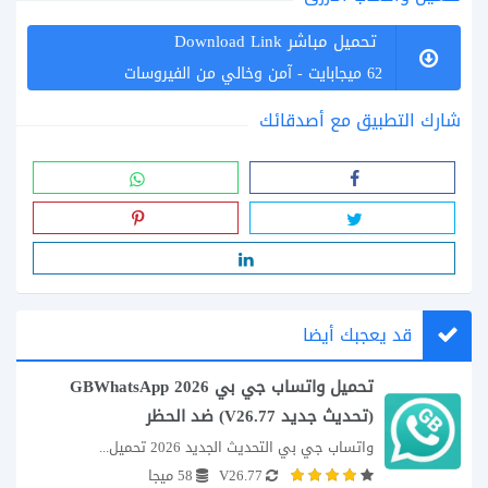
تحميل مباشر Download Link
62 ميجابايت - آمن وخالي من الفيروسات
شارك التطبيق مع أصدقائك
قد يعجبك أيضا
تحميل واتساب جي بي GBWhatsApp 2026
(تحديث جديد V26.77) ضد الحظر
واتساب جي بي التحديث الجديد 2026 تحميل...
V26.77
58 ميجا