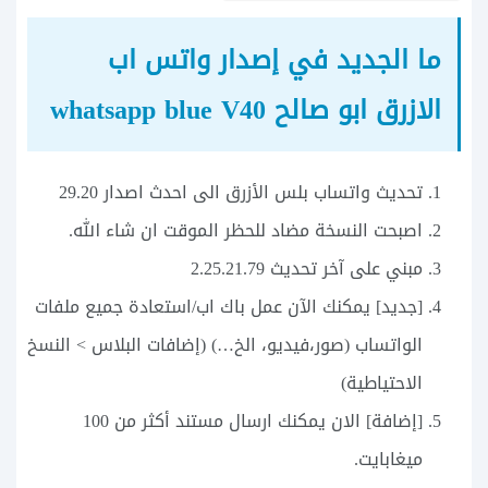
ما الجديد في إصدار واتس اب
الازرق ابو صالح whatsapp blue V40
تحديث واتساب بلس الأزرق الى احدث اصدار 29.20
اصبحت النسخة مضاد للحظر الموقت ان شاء الله.
مبني على آخر تحديث 2.25.21.79
[جديد] يمكنك الآن عمل باك اب/استعادة جميع ملفات
الواتساب (صور،فيديو، الخ…) (إضافات البلاس > النسخ
الاحتياطية)
[إضافة] الان يمكنك ارسال مستند أكثر من 100
ميغابايت.