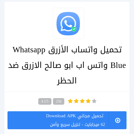
تحميل واتساب الأزرق Whatsapp
Blue واتس اب ابو صالح الازرق ضد
الحظر
4.1/5
256
تحميل مجاني Download APK
62 ميجابايت - تنزيل سريع وآمن